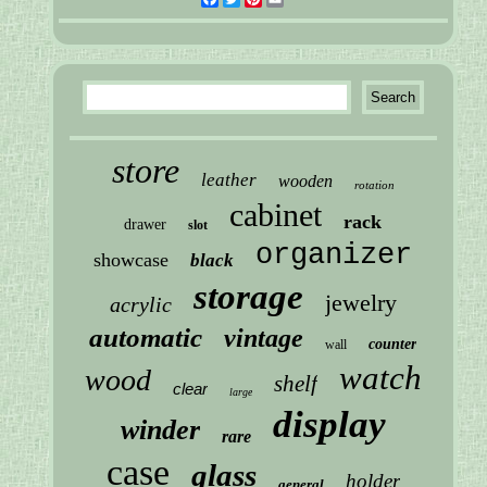
store
leather
wooden
rotation
cabinet
rack
drawer
slot
organizer
showcase
black
storage
jewelry
acrylic
automatic
vintage
counter
wall
watch
wood
shelf
clear
large
display
winder
rare
case
glass
holder
general