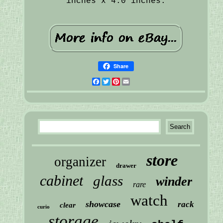
inches x 4.0 inches.
Share
Facebook
Twitter
Pinterest
Email
store
organizer
drawer
cabinet
glass
winder
rare
watch
showcase
rack
clear
curio
storage